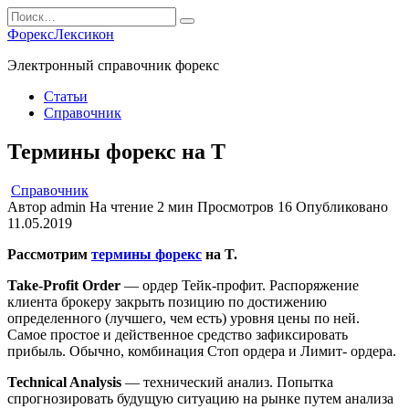
Перейти
Search
к
for:
ФорексЛексикон
содержанию
Электронный справочник форекс
Статьи
Справочник
Термины форекс на T
Справочник
Автор
admin
На чтение
2 мин
Просмотров
16
Опубликовано
11.05.2019
Рассмотрим
термины форекс
на T.
Take-Profit Order
— ордер Тейк-профит. Распоряжение
клиента брокеру закрыть позицию по достижению
определенного (лучшего, чем есть) уровня цены по ней.
Самое простое и действенное средство зафиксировать
прибыль. Обычно, комбинация Стоп ордера и Лимит- ордера.
Technical Analysis
— технический анализ. Попытка
спрогнозировать будущую ситуацию на рынке путем анализа