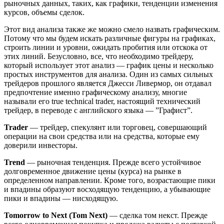
рыночных данных, таких, как графики, тенденции изменения
курсов, объемы сделок.
Этот вид анализа также же можно смело назвать графическим.
Потому что мы будем искать различные фигуры на графиках,
строить линии и уровни, ожидать пробития или отскока от
этих линий. Безусловно, все, что необходимо трейдеру,
который использует этот анализ — график цены и несколько
простых инструментов для анализа. Один из самых сильных
трейдеров прошлого является Джесси Ливермор, он отдавал
предпочтение именно графическому анализу, многие
называли его true technical trader, настоящий технический
трейдер, в переводе с английского языка — ”Графист”.
Trader
— трейдер, спекулянт или торговец, совершающий
операции на свои средства или на средства, которые ему
доверили инвесторы.
Trend
— рыночная тенденция. Прежде всего устойчивое
долговременное движение цены (курса) на рынке в
определенном направлении. Кроме того, возрастающие пики
и впадины образуют восходящую тенденцию, а убывающие
пики и впадины — нисходящую.
Tomorrow to Next (Tom Next)
— сделка том некст. Прежде