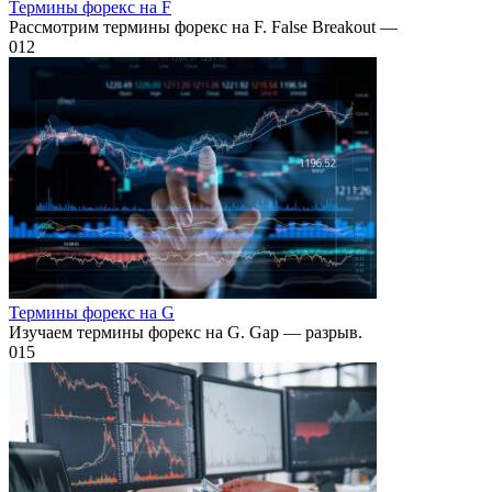
Термины форекс на F
Рассмотрим термины форекс на F. False Breakout —
0
12
Термины форекс на G
Изучаем термины форекс на G. Gap — разрыв.
0
15