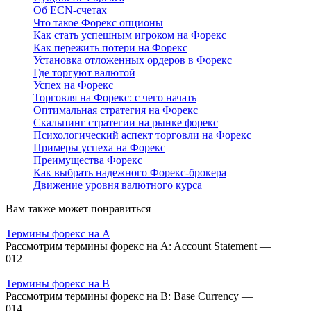
Об ECN-счетах
Что такое Форекс опционы
Как стать успешным игроком на Форекс
Как пережить потери на Форекс
Установка отложенных ордеров в Форекс
Где торгуют валютой
Успех на Форекс
Торговля на Форекс: с чего начать
Оптимальная стратегия на Форекс
Скальпинг стратегии на рынке форекс
Психологический аспект торговли на Форекс
Примеры успеха на Форекс
Преимущества Форекс
Как выбрать надежного Форекс-брокера
Движение уровня валютного курса
Вам также может понравиться
Термины форекс на A
Рассмотрим термины форекс на A: Account Statement —
0
12
Термины форекс на B
Рассмотрим термины форекс на B: Base Currency —
0
14